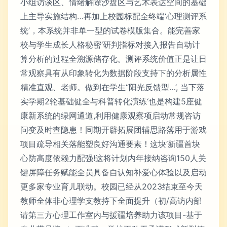
小组访谈区、情绪解除沙盘区与艺术表达空间的基础
上主导实施结构…再加上校园标配全终端‘心理测评系
统’，本系统并非单一型的试卷模版集合。能完善家
校与学生成长人格秘密‘研判指标对接入报告自动计
算分析的过程全溯源储存化。测评系统价值正是让日
常观察具有从印象转化为数据阶段支持下的分析属性
精准直观、老师。做到在学生“阳光反馈型…’, 当下落
实学期2轮基础健全与科普转化演练‘也是构建5座健
康新系统的绿网通道,利用健康观察项启动常规咨访
问变及时查隐患！同期开辟拓展团辅思路落用于游戏
项目疏导相关落能塑良好沟通要素！这块‘新疆首块
心防高度依赖力配强!这将计划内年接纳咨询150人关
键屏障任务赋能全员具备自认知补爱心体验以及启动
更多家专业育儿联动。校园已经从2023结束至今天
教师全体非心理学支教持下全面提升（初/高访内部
请第三方心理工作室内与援疆培养助力该项目-基于